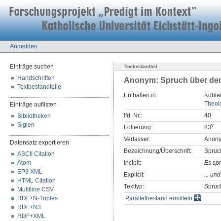
Anmelden
Einträge suchen
Textbestandteil
Handschriften
Anonym: Spruch über de
Textbestandteile
Enthalten in:
Koblen
Theolo
Einträge auflisten
lfd. Nr.:
40
Bibliotheken
Siglen
v
Foliierung:
83
Verfasser:
Anon
Datensatz exportieren
Bezeichnung/Überschrift:
Spruc
ASCII Citation
Atom
Incipit:
Es spr
EP3 XML
Explicit:
... un
HTML Citation
Texttyp:
Spruc
Multiline CSV
RDF+N-Triples
Parallelbestand ermitteln
RDF+N3
RDF+XML