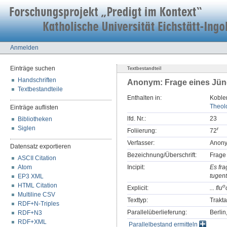
Anmelden
Einträge suchen
Textbestandteil
Handschriften
Anonym: Frage eines Jüng
Textbestandteile
Enthalten in:
Koblen
Theolo
Einträge auflisten
lfd. Nr.:
23
Bibliotheken
Siglen
r
Foliierung:
72
Verfasser:
Anon
Datensatz exportieren
Bezeichnung/Überschrift:
Frage 
ASCII Citation
Atom
Incipit:
Es fra
tugent
EP3 XML
HTML Citation
o
Explicit:
... flu
Multiline CSV
Texttyp:
Trakta
RDF+N-Triples
Parallelüberlieferung:
Berli
RDF+N3
RDF+XML
Parallelbestand ermitteln