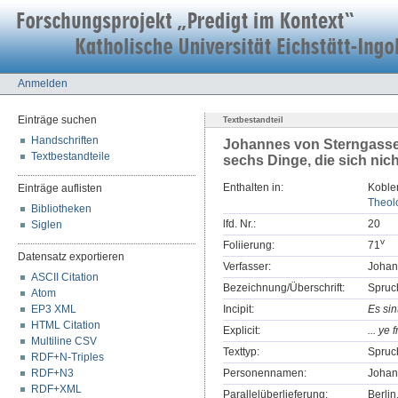
Anmelden
Einträge suchen
Textbestandteil
Handschriften
Johannes von Sterngasse
Textbestandteile
sechs Dinge, die sich nic
Enthalten in:
Koblen
Einträge auflisten
Theolo
Bibliotheken
lfd. Nr.:
20
Siglen
v
Foliierung:
71
Datensatz exportieren
Verfasser:
Johan
ASCII Citation
Bezeichnung/Überschrift:
Spruch
Atom
EP3 XML
Incipit:
Es sin
HTML Citation
Explicit:
... ye
Multiline CSV
Texttyp:
Spruc
RDF+N-Triples
RDF+N3
Personennamen:
Johan
RDF+XML
Parallelüberlieferung:
Berlin