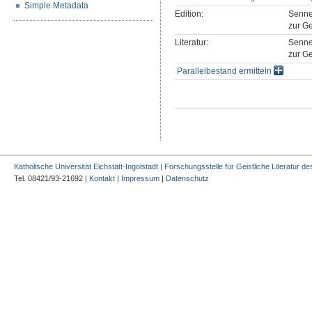
Simple Metadata
Edition:
Senne
zur Ge
Literatur:
Senne
zur Ge
Parallelbestand ermitteln
Katholische Universität Eichstätt-Ingolstadt | Forschungsstelle für Geistliche Literatur des
Tel. 08421/93-21692 |
Kontakt
|
Impressum
|
Datenschutz