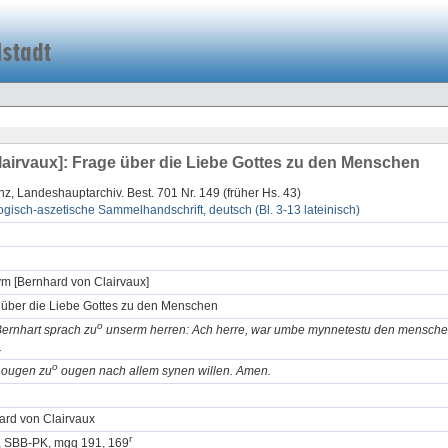
irvaux]: Frage über die Liebe Gottes zu den Menschen
z, Landeshauptarchiv. Best. 701 Nr. 149 (früher Hs. 43)
gisch-aszetische Sammelhandschrift, deutsch (Bl. 3-13 lateinisch)
m [Bernhard von Clairvaux]
 über die Liebe Gottes zu den Menschen
o
Bernhart sprach zu
unserm herren: Ach herre, war umbe mynnetestu den mensche
.
o
n ougen zu
ougen nach allem synen willen. Amen.
ard von Clairvaux
r
n, SBB-PK, mgq 191, 169