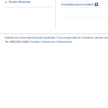
Simple Metadata
Parallelbestand ermitteln
Katholische Universität Eichstätt-Ingolstadt | Forschungsstelle für Geistliche Literatur des
Tel. 08421/93-21692 |
Kontakt
|
Impressum
|
Datenschutz