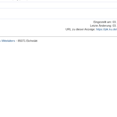
Eingestellt am: 03
Letzte Änderung: 03.
URL zu dieser Anzeige:
https://pik.ku.de
 Mittelalters
- 85071 Eichstätt