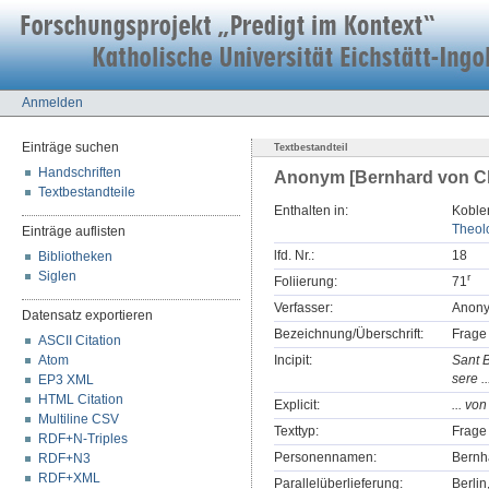
Anmelden
Einträge suchen
Textbestandteil
Handschriften
Anonym [Bernhard von Cla
Textbestandteile
Enthalten in:
Koblen
Theolo
Einträge auflisten
lfd. Nr.:
18
Bibliotheken
Siglen
r
Foliierung:
71
Verfasser:
Anony
Datensatz exportieren
Bezeichnung/Überschrift:
Frage
ASCII Citation
Atom
Incipit:
Sant 
sere ..
EP3 XML
HTML Citation
Explicit:
... vo
Multiline CSV
Texttyp:
Frage
RDF+N-Triples
Personennamen:
Bernh
RDF+N3
RDF+XML
Parallelüberlieferung:
Berli