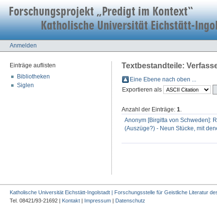
Anmelden
Textbestandteile: Verfas
Einträge auflisten
Bibliotheken
Eine Ebene nach oben ...
Siglen
Exportieren als
Anzahl der Einträge:
1
.
Anonym [Birgitta von Schweden]: Rev
(Auszüge?) - Neun Stücke, mit den
Katholische Universität Eichstätt-Ingolstadt | Forschungsstelle für Geistliche Literatur des
Tel. 08421/93-21692 |
Kontakt
|
Impressum
|
Datenschutz