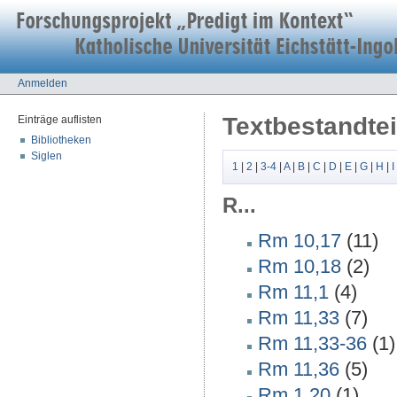
Anmelden
Textbestandtei
Einträge auflisten
Bibliotheken
Siglen
1
|
2
|
3-4
|
A
|
B
|
C
|
D
|
E
|
G
|
H
|
I
R...
Rm 10,17
(11)
Rm 10,18
(2)
Rm 11,1
(4)
Rm 11,33
(7)
Rm 11,33-36
(1)
Rm 11,36
(5)
Rm 1,20
(1)