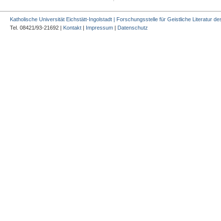
Katholische Universität Eichstätt-Ingolstadt | Forschungsstelle für Geistliche Literatur des
Tel. 08421/93-21692 |
Kontakt
|
Impressum
|
Datenschutz