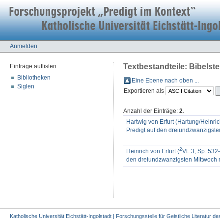
Anmelden
Textbestandteile: Bibelstel
Einträge auflisten
Bibliotheken
Eine Ebene nach oben ...
Siglen
Exportieren als
Anzahl der Einträge:
2
.
Hartwig von Erfurt (Hartung/Heinrich
Predigt auf den dreiundzwanzigste
2
Heinrich von Erfurt (
VL 3, Sp. 532-
den dreiundzwanzigsten Mittwoch nac
Katholische Universität Eichstätt-Ingolstadt | Forschungsstelle für Geistliche Literatur des