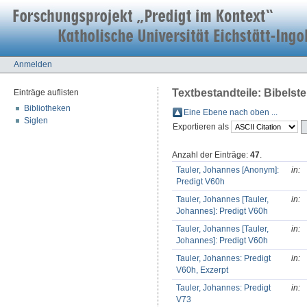
Anmelden
Textbestandteile: Bibelstel
Einträge auflisten
Bibliotheken
Eine Ebene nach oben ...
Siglen
Exportieren als
Anzahl der Einträge:
47
.
Tauler, Johannes [Anonym]:
in:
Predigt V60h
Tauler, Johannes [Tauler,
in:
Johannes]: Predigt V60h
Tauler, Johannes [Tauler,
in:
Johannes]: Predigt V60h
Tauler, Johannes: Predigt
in:
V60h, Exzerpt
Tauler, Johannes: Predigt
in:
V73