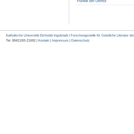
Punkte der Demut
Katholische Universität Eichstätt-Ingolstadt | Forschungsstelle für Geistliche Literatur des
Tel. 08421/93-21692 |
Kontakt
|
Impressum
|
Datenschutz