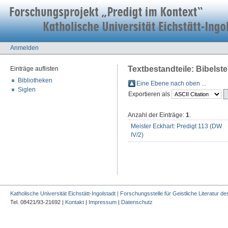
Anmelden
Textbestandteile: Bibelstel
Einträge auflisten
Bibliotheken
Eine Ebene nach oben ...
Siglen
Exportieren als
Anzahl der Einträge:
1
.
Meister Eckhart: Predigt 113 (DW
IV/2)
Katholische Universität Eichstätt-Ingolstadt | Forschungsstelle für Geistliche Literatur des
Tel. 08421/93-21692 |
Kontakt
|
Impressum
|
Datenschutz