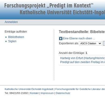
Anmelden
Textbestandteile: Bibelste
Einträge auflisten
Bibliotheken
Eine Ebene nach oben ...
Siglen
Exportieren als
Anzahl der Einträge:
1
.
Hartwig von Erfurt (Hartung/Heinrich
Predigt auf den zweiten Freitag im
Katholische Universität Eichstätt-Ingolstadt | Forschungsstelle für Geistliche Literatur des
Tel. 08421/93-21692 |
Kontakt
|
Impressum
|
Datenschutz