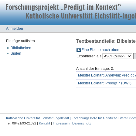
Anmelden
Textbestandteile: Bibelstel
Einträge auflisten
Bibliotheken
Eine Ebene nach oben ...
Siglen
Exportieren als
Anzahl der Einträge:
2
.
Meister Eckhart [Anonym]: Predigt 
Meister Eckhart: Predigt 7 (DW I)
Katholische Universität Eichstätt-Ingolstadt | Forschungsstelle für Geistliche Literatur des
Tel. 08421/93-21692 |
Kontakt
|
Impressum
|
Datenschutz