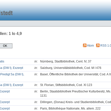
len: 1 Io 4,9
Atom
RSS 1.
atis
in:
Nürnberg, Stadtbibliothek, Cent. IV, 37
5a (DW I), Exzerpt
in:
Salzburg, Universitätsbibliothek, Cod. M I 476
 Predigt 5a (DW I),
in:
Basel, Öffentliche Bibliothek der Universität, Cod. A 
5a (DW I), Exzerpt
in:
St. Florian, Stiftsbibliothek, Cod. XI 123
 Exzerpt
in:
Berlin, Staatsbibliothek Preußischer Kulturbesitz, Ms
1131
 Exzerpt
in:
Dillingen, (Donau) Kreis- und Studienbibliothek, Co
 Exzerpt
in:
Paris, Bibliothèque Nationale, Ms. allem. 222