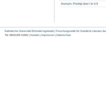
Anonym: Predigt über I Io 4,9
Katholische Universität Eichstätt-Ingolstadt | Forschungsstelle für Geistliche Literatur des
Tel. 08421/93-21692 |
Kontakt
|
Impressum
|
Datenschutz