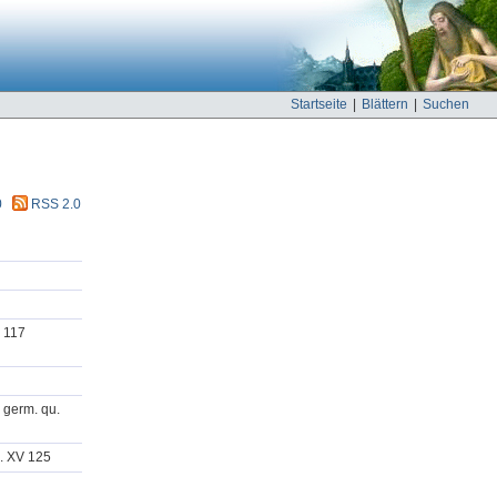
Startseite
|
Blättern
|
Suchen
0
RSS 2.0
X 117
. germ. qu.
d. XV 125