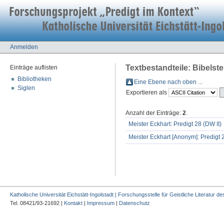
Anmelden
Textbestandteile: Bibelstel
Einträge auflisten
Bibliotheken
Eine Ebene nach oben ...
Siglen
Exportieren als
Anzahl der Einträge:
2
.
Meister Eckhart: Predigt 28 (DW II)
Meister Eckhart [Anonym]: Predigt 2
Katholische Universität Eichstätt-Ingolstadt | Forschungsstelle für Geistliche Literatur des
Tel. 08421/93-21692 |
Kontakt
|
Impressum
|
Datenschutz