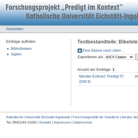
Anmelden
Textbestandteile: Bibelste
Einträge auflisten
Bibliotheken
Eine Ebene nach oben ...
Siglen
Exportieren als
Anzahl der Einträge:
1
.
Meister Eckhart: Predigt 57
in
(DW II)
Katholische Universität Eichstätt-Ingolstadt | Forschungsstelle für Geistliche Literatur des
Tel. 08421/93-21692 |
Kontakt
|
Impressum
|
Datenschutz