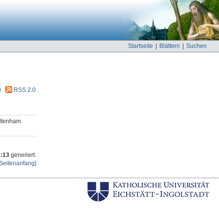
Startseite
|
Blättern
|
Suchen
0
RSS 2.0
eltenham
3:13
generiert.
Seitenanfang]