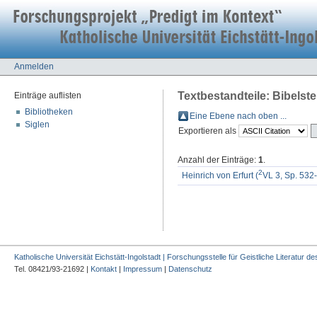
Anmelden
Textbestandteile: Bibelste
Einträge auflisten
Bibliotheken
Eine Ebene nach oben ...
Siglen
Exportieren als
Anzahl der Einträge:
1
.
2
Heinrich von Erfurt (
VL 3, Sp. 532-
Katholische Universität Eichstätt-Ingolstadt | Forschungsstelle für Geistliche Literatur des
Tel. 08421/93-21692 |
Kontakt
|
Impressum
|
Datenschutz