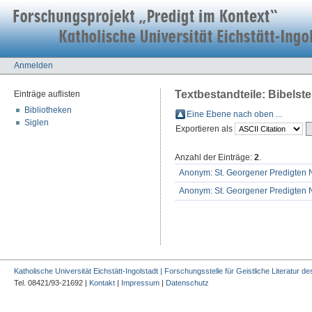
Anmelden
Textbestandteile: Bibelstel
Einträge auflisten
Bibliotheken
Eine Ebene nach oben ...
Siglen
Exportieren als
Anzahl der Einträge:
2
.
Anonym: St. Georgener Predigten N
Anonym: St. Georgener Predigten N
Katholische Universität Eichstätt-Ingolstadt | Forschungsstelle für Geistliche Literatur des
Tel. 08421/93-21692 |
Kontakt
|
Impressum
|
Datenschutz