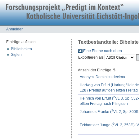
Anmelden
Textbestandteile: Bibelste
Einträge auflisten
Bibliotheken
Eine Ebene nach oben ...
Siglen
Exportieren als
Anzahl der Einträge:
5
.
Anonym: Dominica decima
Hartwig von Erfurt (Hartung/Heinrich
128 / Predigt auf den elften Freita
2
Heinrich von Erfurt (
VL 3, Sp. 532-
elften Freitag nach Pfingsten
2
Johannes Franke (
VL 2, Sp. 800ff.
2
Eckhart der Junge (
VL 2, 353ff.): 