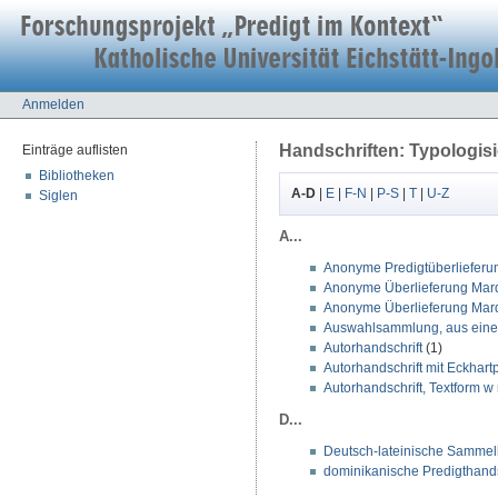
Anmelden
Handschriften: Typologis
Einträge auflisten
Bibliotheken
A-D
|
E
|
F-N
|
P-S
|
T
|
U-Z
Siglen
A...
Anonyme Predigtüberlieferu
Anonyme Überlieferung Marq
Anonyme Überlieferung Marqu
Auswahlsammlung, aus einer
Autorhandschrift
(1)
Autorhandschrift mit Eckhartp
Autorhandschrift, Textform 
D...
Deutsch-lateinische Sammelh
dominikanische Predigthandsc