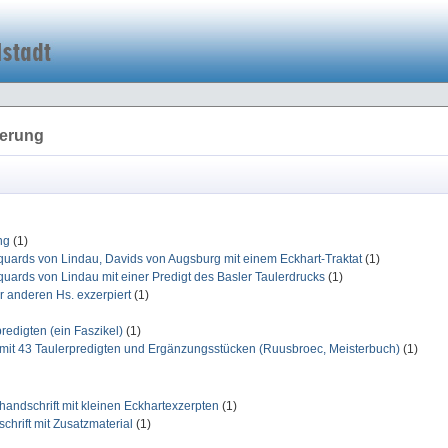
ierung
ng
(1)
uards von Lindau, Davids von Augsburg mit einem Eckhart-Traktat
(1)
ards von Lindau mit einer Predigt des Basler Taulerdrucks
(1)
 anderen Hs. exzerpiert
(1)
redigten (ein Faszikel)
(1)
w mit 43 Taulerpredigten und Ergänzungsstücken (Ruusbroec, Meisterbuch)
(1)
andschrift mit kleinen Eckhartexzerpten
(1)
hrift mit Zusatzmaterial
(1)