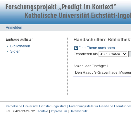
Anmelden
Handschriften: Biblioth
Einträge auflisten
Bibliotheken
Eine Ebene nach oben ...
Siglen
Exportieren als
Anzahl der Einträge:
1
.
Den Haag / 's-Gravenhage, Mus
Katholische Universität Eichstätt-Ingolstadt | Forschungsstelle für Geistliche Literatur des
Tel. 08421/93-21692 |
Kontakt
|
Impressum
|
Datenschutz