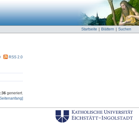
Startseite
|
Blättern
|
Suchen
0
RSS 2.0
1:36
generiert.
Seitenanfang]