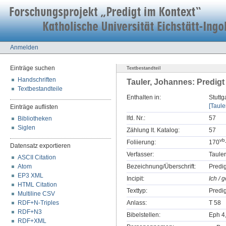
Anmelden
Einträge suchen
Textbestandteil
Handschriften
Tauler, Johannes: Predigt
Textbestandteile
Enthalten in:
Stuttg
[Taule
Einträge auflisten
lfd. Nr.:
57
Bibliotheken
Siglen
Zählung lt. Katalog:
57
v
b
Foliierung:
170
Datensatz exportieren
Verfasser:
Taule
ASCII Citation
Atom
Bezeichnung/Überschrift:
Predi
EP3 XML
Incipit:
Ich / 
HTML Citation
Texttyp:
Predig
Multiline CSV
RDF+N-Triples
Anlass:
T 58
RDF+N3
Bibelstellen:
Eph 4
RDF+XML