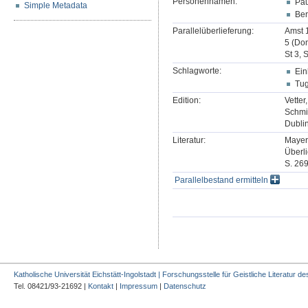
Personennamen:
Pau
Simple Metadata
Ber
Parallelüberlieferung:
Amst 1
5 (Don
St 3, 
Schlagworte:
Ein
Tu
Edition:
Vetter
Schmi
Dublin
Literatur:
Mayer,
Überli
S. 269
Parallelbestand ermitteln
Katholische Universität Eichstätt-Ingolstadt | Forschungsstelle für Geistliche Literatur des
Tel. 08421/93-21692 |
Kontakt
|
Impressum
|
Datenschutz